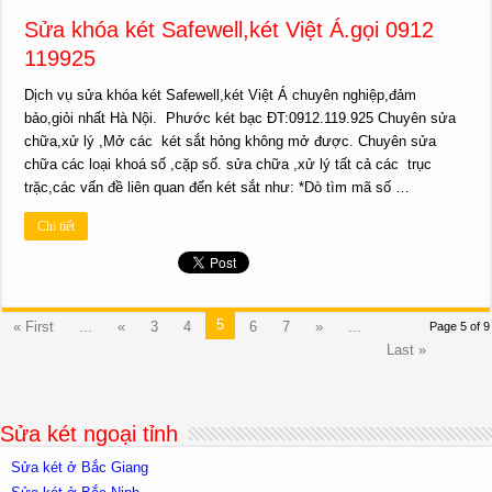
Sửa khóa két Safewell,két Việt Á.gọi 0912
119925
Dịch vụ sửa khóa két Safewell,két Việt Á chuyên nghiệp,đảm
bảo,giỏi nhất Hà Nội. Phước két bạc ĐT:0912.119.925 Chuyên sửa
chữa,xử lý ,Mở các két sắt hỏng không mở được. Chuyên sửa
chữa các loại khoá số ,cặp số. sửa chữa ,xử lý tất cả các trục
trặc,các vấn đề liên quan đến két sắt như: *Dò tìm mã số …
Chi tiết
5
« First
...
«
3
4
6
7
»
...
Page 5 of 9
Last »
Sửa két ngoại tỉnh
Sửa két ở Bắc Giang