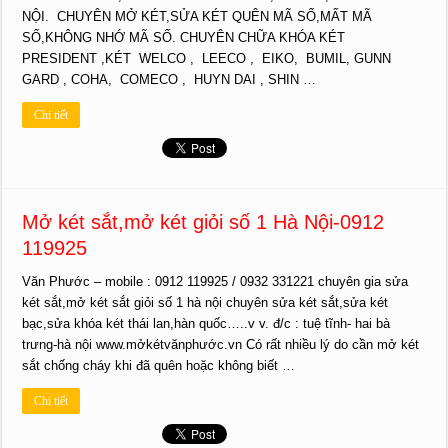
NỘI. CHUYÊN MỞ KÉT,SỬA KÉT QUÊN MÃ SỐ,MẤT MÃ
SỐ,KHÔNG NHỚ MÃ SỐ. CHUYÊN CHỮA KHÓA KÉT
PRESIDENT ,KÉT WELCO , LEECO , EIKO, BUMIL, GUNN
GARD , COHA, COMECO , HUYN DAI , SHIN …
Chi tiết
Mở két sắt,mở két giỏi số 1 Hà Nội-0912
119925
Văn Phước – mobile : 0912 119925 / 0932 331221 chuyên gia sửa
két sắt,mở két sắt giỏi số 1 hà nội chuyên sửa két sắt,sửa két
bạc,sửa khóa két thái lan,hàn quốc…..v v. đ/c : tuệ tĩnh- hai bà
trưng-hà nội www.mởkétvănphước.vn Có rất nhiều lý do cần mở két
sắt chống cháy khi đã quên hoặc không biết …
Chi tiết