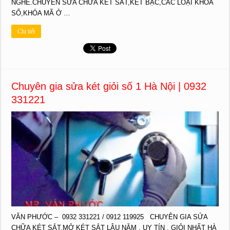
NGHỀ.CHUYÊN SỬA CHỮA KÉT SẮT,KÉT BẠC,CÁC LOẠI KHÓA
SỐ,KHÓA MÃ Ở …
Chi tiết
Chuyên gia sửa két giỏi số 1 Hà Nội | 0932
331221
VĂN PHƯỚC – 0932 331221 / 0912 119925 CHUYÊN GIA SỬA
CHỮA KÉT SẮT,MỞ KÉT SẮT LÂU NĂM , UY TÍN , GIỎI NHẤT HÀ