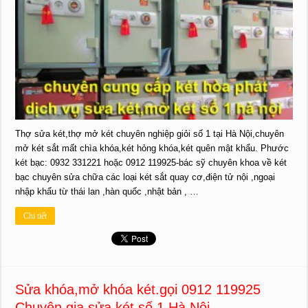
Thợ sửa két,thợ mở két chuyên nghiệp giỏi số 1 tại Hà Nội,chuyên
mở két sắt mất chìa khóa,két hỏng khóa,két quên mật khẩu. Phước
két bạc: 0932 331221 hoặc 0912 119925-bác sỹ chuyên khoa về két
bạc chuyên sửa chữa các loại két sắt quay cơ,điện tử nội ,ngoại
nhập khẩu từ thái lan ,hàn quốc ,nhật bản , …
Chi tiết
Sửa khóa,mở khóa két.gọi 0912 119925
Chuyên gia sửa két số 1 Hà Nội.