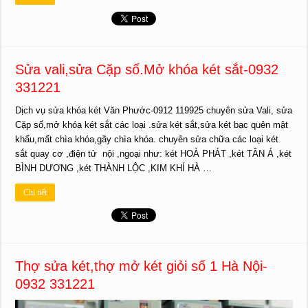
Sửa vali,sửa Cặp số.Mở khóa két sắt-0932
331221
Dịch vụ sửa khóa két Văn Phước-0912 119925 chuyên sửa Vali, sửa
Cặp số,mở khóa két sắt các loại .sửa két sắt,sửa két bạc quên mật
khẩu,mất chìa khóa,gãy chìa khóa. chuyên sửa chữa các loại két
sắt quay cơ ,điện tử nội ,ngoại như: két HOÀ PHÁT ,két TÂN Á ,két
BÌNH DƯƠNG ,két THÀNH LỘC ,KIM KHÍ HÀ …
Chi tiết
Thợ sửa két,thợ mở két giỏi số 1 Hà Nội-
0932 331221