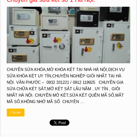
CHUYÊN SỬA KHÓA,MỞ KHÓA KÉT TẠI NHÀ HÀ NỘI,DỊCH VỤ
SỬA KHÓA KÉT UY TÍN,CHUYÊN NGHIỆP GIỎI NHẤT TẠI HÀ
NỘI. VĂN PHƯỚC – 0932 331221 / 0912 119925 CHUYÊN GIA
SỬA CHỮA KÉT SẮT,MỞ KÉT SẮT LÂU NĂM , UY TÍN , GIỎI
NHẤT HÀ NỘI. CHUYÊN MỞ KÉT,SỬA KÉT QUÊN MÃ SỐ,MẤT
MÃ SỐ,KHÔNG NHỚ MÃ SỐ. CHUYÊN …
Chi tiết