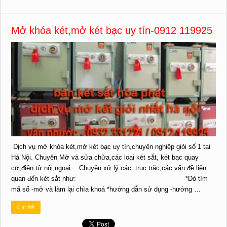
Mở khóa két,mở két bạc uy tín-0912 119925
Dịch vụ mở khóa két,mở két bạc uy tín,chuyên nghiệp giỏi số 1 tại
Hà Nội. Chuyên Mở và sửa chữa,các loại két sắt, két bạc quay
cơ,điện tử nội,ngoại… Chuyên xử lý các trục trặc,các vấn đề liên
quan đến két sắt như: *Dò tìm
mã số -mở và làm lại chìa khoá *hướng dẫn sử dụng -hướng …
Chi tiết