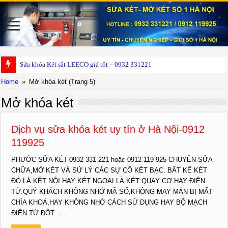
Sửa khóa Két sắt LEECO giá tốt – 0932 331221
Home
»
Mở khóa két
(Trang 5)
Mở khóa két
Dịch vụ sửa khóa két uy tín ở Hà Nội-0912
119925
PHƯỚC SỬA KÉT-0932 331 221 hoặc 0912 119 925 CHUYÊN SỬA
CHỮA,MỞ KÉT VÀ SỬ LÝ CÁC SỰ CỐ KÉT BẠC. BẤT KỂ KÉT
ĐÓ LÀ KÉT NỘI HAY KÉT NGOẠI LÀ KÉT QUAY CƠ HAY ĐIỆN
TỬ.QUÝ KHÁCH KHÔNG NHỚ MÃ SỐ,KHÔNG MAY MẮN BỊ MẤT
CHÌA KHOÁ,HAY KHÔNG NHỚ CÁCH SỬ DỤNG HAY BỘ MẠCH
ĐIỆN TỬ ĐỘT …