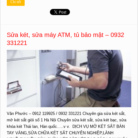
Chi tiết
Sửa két, sửa máy ATM, tủ bảo mật – 0932
331221
Văn Phước – 0912 119925 / 0932 331221 Chuyên gia sửa két sắt,
mở két sắt giỏi số 1 Hà Nội Chuyên sửa két sắt, sửa két bạc, sửa
khóa két Thái lan, Hàn quốc…..v v. DỊCH VỤ MỞ KÉT SẮT BÀN
TAY VÀNG,SỬA CHỮA KÉT SẮT CHUYÊN NGHIỆP,LÀNH