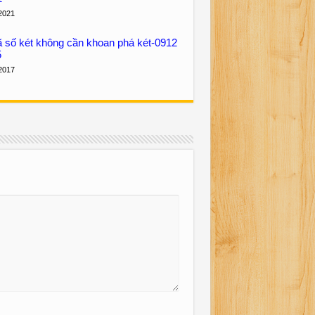
2021
số két không cần khoan phá két-0912
5
2017