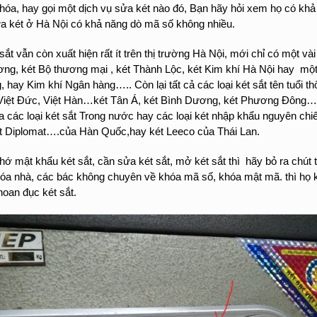
 khóa, hay gọi một dịch vụ sửa két nào đó, Bạn hãy hỏi xem họ có k
a két ở Hà Nội có khả năng dò mã số không nhiều.
ắt vẫn còn xuất hiện rất ít trên thị trường Hà Nội, mới chỉ có một và
ơng, két Bộ thương mại , két Thành Lộc, két Kim khí Hà Nội hay một
g, hay Kim khí Ngân hàng….. Còn lại tất cả các loại két sắt tên tuổi t
ật, Việt Đức, Việt Hàn…két Tân Á, két Bình Dương, két Phương Đôn
sửa các loại két sắt Trong nước hay các loại két nhập khẩu nguyên ch
két Diplomat….của Hàn Quốc,hay két Leeco của Thái Lan.
ớ mật khẩu két sắt, cần sửa két sắt, mở két sắt thì hãy bỏ ra chút t
 khóa nhà, các bác không chuyên về khóa mã số, khóa mật mã. thì họ
oan đục két sắt.