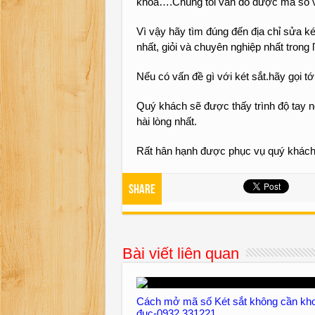
khóa….Chúng tôi vẫn dò được mã số v
Vì vậy hãy tìm đúng đến địa chỉ sửa ké
nhất, giỏi và chuyên nghiệp nhất trong 
Nếu có vấn đề gì với két sắt.hãy gọi tớ
Quý khách sẽ được thấy trình độ tay n
hài lòng nhất.
Rất hân hạnh được phục vụ quý khác
Share
Bài viết liên quan
Cách mở mã số Két sắt không cần kh
đục-0932 331221