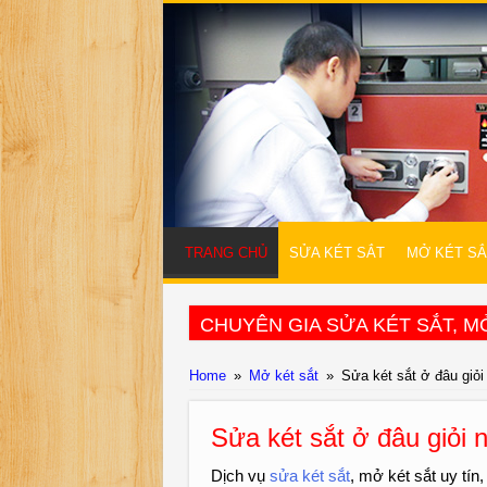
TRANG CHỦ
SỬA KÉT SẮT
MỞ KÉT SẮ
CHUYÊN GIA SỬA KÉT SẮT, MỞ
Home
»
Mở két sắt
»
Sửa két sắt ở đâu giỏi
Sửa két sắt ở đâu giỏi 
Dịch vụ
sửa két sắt
, mở két sắt uy tí