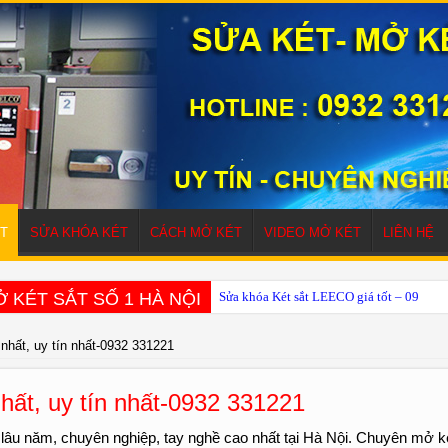
T
SỬA KHÓA KÉT
CÁCH MỞ KÉT
VIDEO MỞ KÉT
LIÊN HỆ
 KÉT SẮT SỐ 1 HÀ NỘI
Sửa khóa Két sắt LEECO giá tốt – 0932 
 nhất, uy tín nhất-0932 331221
nhất, uy tín nhất-0932 331221
n, lâu năm, chuyên nghiệp, tay nghề cao nhất tại Hà Nội. Chuyên mở 