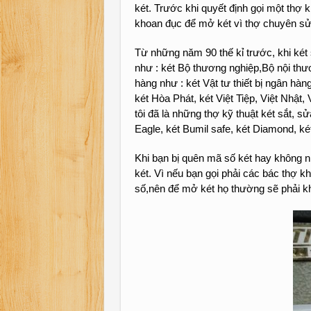
két. Trước khi quyết định gọi một thợ
khoan đục để mở két vì thợ chuyên sử
Từ những năm 90 thế kỉ trước, khi két s
như : két Bộ thương nghiệp,Bộ nội thư
hàng như : két Vật tư thiết bị ngân hàn
két Hòa Phát, két Việt Tiệp, Việt Nh
tôi đã là những thợ kỹ thuật két sắt, 
Eagle, két Bumil safe, két Diamond, 
Khi bạn bị quên mã số két hay không nh
két. Vì nếu bạn gọi phải các bác thợ
số,nên để mở két họ thường sẽ phải kh