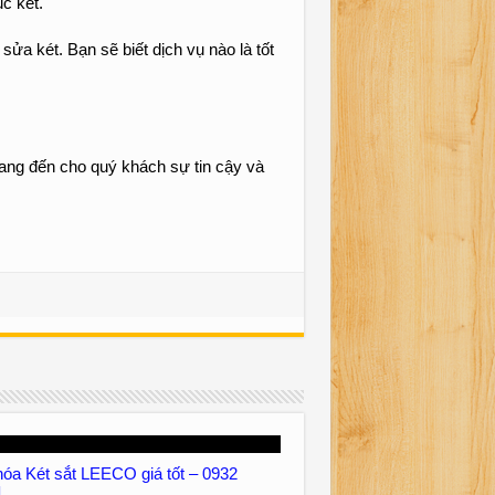
c két.
ửa két. Bạn sẽ biết dịch vụ nào là tốt
ang đến cho quý khách sự tin cậy và
óa Két sắt LEECO giá tốt – 0932
1