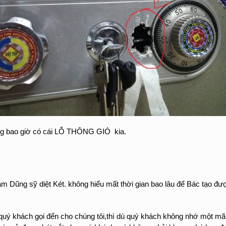
hông bao giờ có cái LỖ THÔNG GIÓ kia.
 Dũng sỹ diệt Két. không hiểu mất thời gian bao lâu để Bác tạo được
 quý khách gọi đến cho chúng tôi,thì dù quý khách không nhớ một mã