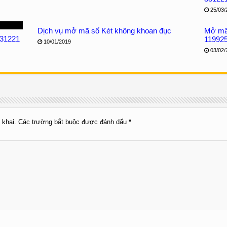
25/03/
Dịch vụ mở mã số Két không khoan đục
Mở mã 
331221
11992
10/01/2019
03/02/
 khai.
Các trường bắt buộc được đánh dấu
*