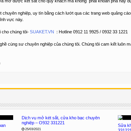
à mở được két sắt cho quý khách mà không phải khoan phá hay đụ
t chuyên nghiệp, uy tín bằng cách lướt qua các trang web quảng cáo s
lĩnh vực này.
i cho chúng tôi-
SUAKET.VN
: Hotline 0912 11 9925 / 0932 33 1221
ghề cùng sư chuyên nghiệp của chúng tôi. Chúng tôi cam kết luôn m
h
Dịch vụ mở két sắt, cửa kho bạc chuyên
nghiệp – O932 331221
oan
Sửa kh
25/03/2021
33122