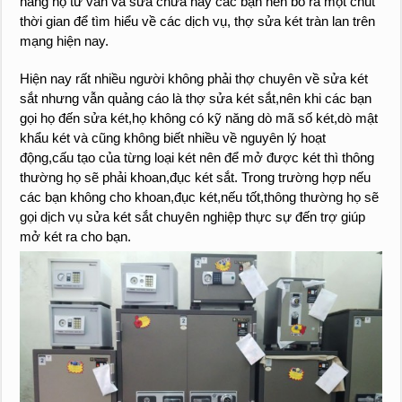
hàng họ tư vấn và sửa chữa hay các bạn nên bỏ ra một chút
thời gian để tìm hiểu về các dịch vụ, thợ sửa két tràn lan trên
mạng hiện nay.
Hiện nay rất nhiều người không phải thợ chuyên về sửa két
sắt nhưng vẫn quảng cáo là thợ sửa két sắt,nên khi các bạn
gọi họ đến sửa két,họ không có kỹ năng dò mã số két,dò mật
khẩu két và cũng không biết nhiều về nguyên lý hoạt
động,cấu tạo của từng loại két nên để mở được két thì thông
thường họ sẽ phải khoan,đục két sắt. Trong trường hợp nếu
các bạn không cho khoan,đục két,nếu tốt,thông thường họ sẽ
gọi dịch vụ sửa két sắt chuyên nghiệp thực sự đến trợ giúp
mở két ra cho bạn.