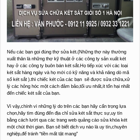
Nếu các bạn gọi đúng thợ sửa két.(Những thợ này thường
xuất thân là những thợ kỹ thuật ở các công ty sản xuất két
hay ở các công ty buôn bán két sắt.Họ tiếp xúc với các loại
két sắt hàng ngày và họ mới có kỹ năng và khả năng dò mã
số két sắt ).thì chiếc két của các bạn sẽ được sửa chữa,xử
lý các hỏng hóc một cách đảm bảo,tối ưu nhất,ít tổn hại nhất
đến chiếc két sắt của bạn.
Vì vậy,chính vì những lý do trên các bạn hãy cẩn trọng lựa
chọn,hãy tìm đúng đến địa chỉ sửa két sắt thực sự,uy tín
bằng cách lướt qua các trang web quảng cáo sửa khóa két
một chút thời gian. Bạn sẽ biết dịch vụ nào là uy tín,chuyên
nghiệp,để tránh “tiền mất tật mang”