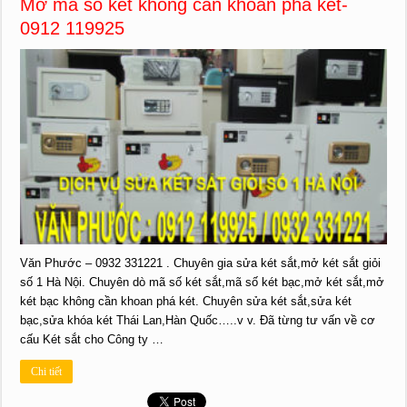
Mở mã số két không cần khoan phá két-
0912 119925
Văn Phước – 0932 331221 . Chuyên gia sửa két sắt,mở két sắt giỏi
số 1 Hà Nội. Chuyên dò mã số két sắt,mã số két bạc,mở két sắt,mở
két bạc không cần khoan phá két. Chuyên sửa két sắt,sửa két
bạc,sửa khóa két Thái Lan,Hàn Quốc…..v v. Đã từng tư vấn về cơ
cấu Két sắt cho Công ty …
Chi tiết