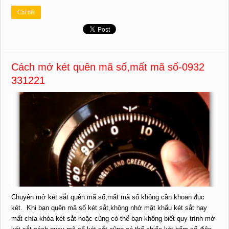
Chi tiết
Cách mở két quên mã số,mất mã số-0932
331221
Chuyên mở két sắt quên mã số,mất mã số không cần khoan đục
két. Khi bạn quên mã số két sắt,không nhớ mật khẩu két sắt hay
mất chìa khóa két sắt hoặc cũng có thể bạn không biết quy trình mở