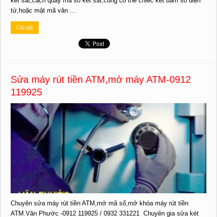
két sắt,cách quay mã số két sắt,cũng có thể chiếc két bấm số điện
tử,hoặc mật mã vân …
Chi tiết
Sửa máy rút tiền ATM,mở máy ATM-0912
119925
Chuyên sửa máy rút tiền ATM,mở mã số,mở khóa máy rút tiền
ATM.Văn Phước -0912 119925 / 0932 331221 Chuyên gia sửa két