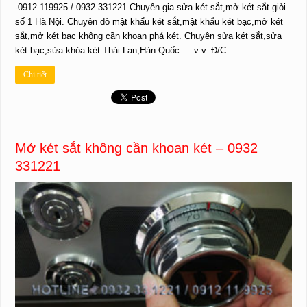
-0912 119925 / 0932 331221.Chuyên gia sửa két sắt,mở két sắt giỏi
số 1 Hà Nội. Chuyên dò mật khẩu két sắt,mật khẩu két bạc,mở két
sắt,mở két bạc không cần khoan phá két. Chuyên sửa két sắt,sửa
két bạc,sửa khóa két Thái Lan,Hàn Quốc…..v v. Đ/C …
Chi tiết
Mở két sắt không cần khoan két – 0932
331221