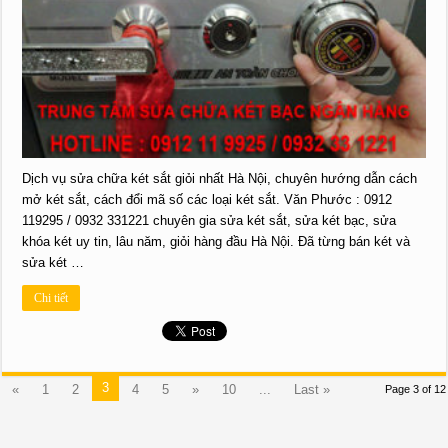
Dịch vụ sửa chữa két sắt giỏi nhất Hà Nội, chuyên hướng dẫn cách
mở két sắt, cách đổi mã số các loại két sắt. Văn Phước : 0912
119295 / 0932 331221 chuyên gia sửa két sắt, sửa két bạc, sửa
khóa két uy tin, lâu năm, giỏi hàng đầu Hà Nội. Đã từng bán két và
sửa két …
Chi tiết
3
«
1
2
4
5
»
10
...
Last »
Page 3 of 12