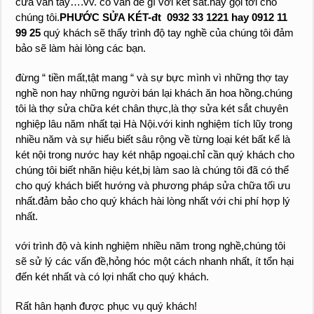
cửa vân tay….vv. có vấn đề gì với két sắt.hãy gọi tới cho
chúng tôi.
PHƯỚC SỬA KÉT-đt 0932 33 1221 hay 0912 11
99 25
quý khách sẽ thấy trình độ tay nghề của chúng tôi đảm
bảo sẽ làm hài lòng các bạn.
đừng “ tiền mất,tật mang “ và sự bực mình vì những thợ tay
nghề non hay những người bán lại khách ăn hoa hồng.chúng
tôi là thợ sửa chữa két chân thực,là thợ sửa két sắt chuyên
nghiệp lâu năm nhất tại Hà Nội.với kinh nghiệm tích lũy trong
nhiều năm và sự hiểu biết sâu rộng về từng loại két bất kể là
két nội trong nước hay két nhập ngoại.chỉ cần quý khách cho
chúng tôi biết nhãn hiệu két,bị làm sao là chúng tôi đã có thể
cho quý khách biết hướng và phương pháp sửa chữa tối ưu
nhất.đảm bảo cho quý khách hài lòng nhất với chi phí hợp lý
nhất.
với trình độ và kinh nghiệm nhiều năm trong nghề,chúng tôi
sẽ sử lý các vấn đề,hỏng hóc một cách nhanh nhất, ít tổn hại
đến két nhất và có lợi nhất cho quý khách.
Rất hân hạnh được phục vụ quý khách!