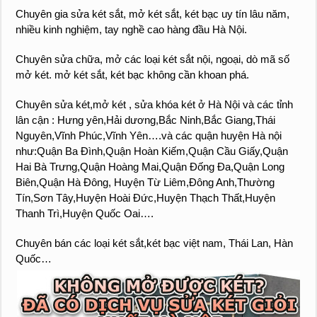
Chuyên gia sửa két sắt, mở két sắt, két bạc uy tín lâu năm,
nhiều kinh nghiệm, tay nghề cao hàng đầu Hà Nội.
Chuyên sửa chữa, mở các loại két sắt nội, ngoại, dò mã số
mở két. mở két sắt, két bạc không cần khoan phá.
Chuyên sửa két,mở két , sửa khóa két ở Hà Nội và các tỉnh
lân cận : Hưng yên,Hải dương,Bắc Ninh,Bắc Giang,Thái
Nguyên,Vĩnh Phúc,Vĩnh Yên….và các quận huyện Hà nội
như:Quận Ba Đình,Quận Hoàn Kiếm,Quận Cầu Giấy,Quận
Hai Bà Trưng,Quận Hoàng Mai,Quận Đống Đa,Quận Long
Biên,Quận Hà Đông, Huyện Từ Liêm,Đông Anh,Thường
Tín,Sơn Tây,Huyện Hoài Đức,Huyện Thạch Thất,Huyện
Thanh Trì,Huyện Quốc Oai….
Chuyên bán các loại két sắt,két bạc việt nam, Thái Lan, Hàn
Quốc…