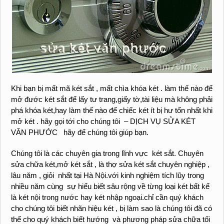
Khi bạn bị mất mã két sắt , mất chìa khóa két . làm thế nào để
mở đước két sắt để lấy tư trang,giấy tờ,tài liệu mà không phải
phá khóa két,hay làm thế nào để chiếc két ít bị hư tổn nhất khi
mở két . hãy gọi tới cho chúng tôi – DỊCH VỤ SỬA KÉT
VĂN PHƯỚC hãy để chúng tôi giúp bạn.
Chúng tôi là các chuyên gia trong lĩnh vực két sắt. Chuyên
sửa chữa két,mở két sắt , là thợ sửa két sắt chuyên nghiệp ,
lâu năm , giỏi nhất tại Hà Nội.với kinh nghiệm tích lũy trong
nhiều năm cùng sự hiểu biết sâu rộng về từng loại két bất kể
là két nội trong nước hay két nhập ngoại.chỉ cần quý khách
cho chúng tôi biết nhãn hiệu két , bị làm sao là chúng tôi đã có
thể cho quý khách biết hướng và phương pháp sửa chữa tối