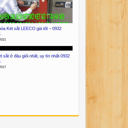
óa Két sắt LEECO giá tốt – 0932
1
2021
 sắt ở đâu giỏi nhất, uy tín nhất-0932
1
2017