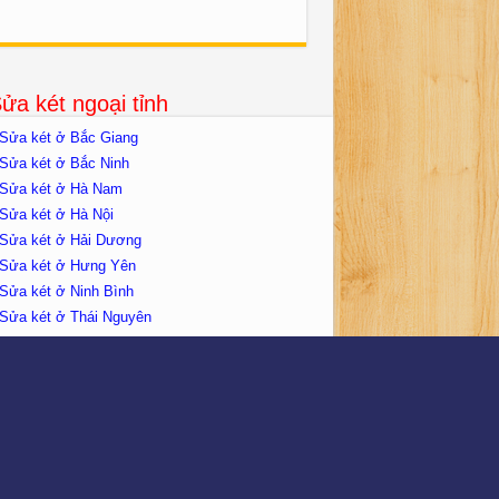
ửa két ngoại tỉnh
Sửa két ở Bắc Giang
Sửa két ở Bắc Ninh
Sửa két ở Hà Nam
Sửa két ở Hà Nội
Sửa két ở Hải Dương
Sửa két ở Hưng Yên
Sửa két ở Ninh Bình
Sửa két ở Thái Nguyên
Sửa két ở Vĩnh Yên
Sửa két Quận Tây Hồ
ửa két tại Hà Nội
Sửa két Huyện Ba Vì