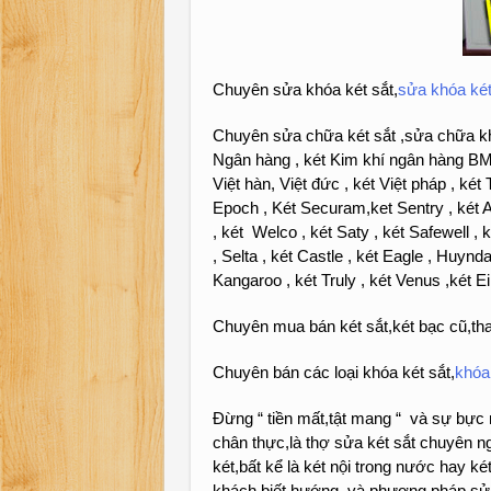
Chuyên sửa khóa két sắt,
sửa khóa két
Chuyên sửa chữa két sắt ,sửa chữa khóa
Ngân hàng , két Kim khí ngân hàng BMC ,
Việt hàn, Việt đức , két Việt pháp , ké
Epoch , Két Securam,ket Sentry , két Am
, két Welco , két Saty , két Safewell ,
, Selta , két Castle , két Eagle , Huynda
Kangaroo , két Truly , két Venus ,két E
Chuyên mua bán két sắt,két bạc cũ,tha
Chuyên bán các loại khóa két sắt,
khóa
Đừng “ tiền mất,tật mang “ và sự bực 
chân thực,là thợ sửa két sắt chuyên ng
két,bất kể là két nội trong nước hay ké
khách biết hướng và phương pháp sửa c