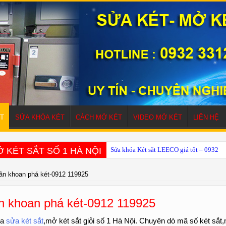
T
SỬA KHÓA KÉT
CÁCH MỞ KÉT
VIDEO MỞ KÉT
LIÊN HỆ
 KÉT SẮT SỐ 1 HÀ NỘI
Sửa khóa Két sắt LEECO giá tốt – 0932 
ần khoan phá két-0912 119925
n khoan phá két-0912 119925
ia
sửa két sắt
,mở két sắt giỏi số 1 Hà Nội. Chuyên dò mã số két sắt