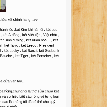
 khóa két chính hang…vv.
ành lộc ,két Kim khí hà nội , két bạc
t Á đông , két Việt tiệp , Việt nhật ,
, két Bình dương , két Xuân hòa… , két
 , két Taiyo , két Leeco , President
l , két Lucky , két Sanzil, két Gudbank
 Bauche , két Tiger , két Porscher , két
óa cửa vân tay…..
a hồng.chúng tôi là thợ sửa chữa két
 và sự hiểu biết sâu rộng về từng loại
m sao là chúng tôi đã có thể cho quý
ợp lý nhất.