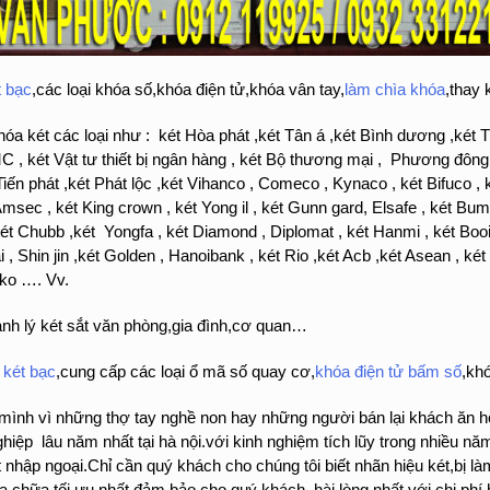
 bạc
,các loại khóa số,khóa điện tử,khóa vân tay,
làm chìa khóa
,thay
 két các loại như : két Hòa phát ,két Tân á ,két Bình dương ,két Th
 két Vật tư thiết bị ngân hàng , két Bộ thương mại , Phương đông , ké
t Tiến phát ,két Phát lộc ,két Vihanco , Comeco , Kynaco , két Bifuco 
sec , két King crown , két Yong il , két Gunn gard, Elsafe , két Bumil
 két Chubb ,két Yongfa , két Diamond , Diplomat , két Hanmi , két Booi
i , Shin jin ,két Golden , Hanoibank , két Rio ,két Acb ,két Asean , két
iko …. Vv.
nh lý két sắt văn phòng,gia đình,cơ quan…
 két bạc
,cung cấp các loại ổ mã số quay cơ,
khóa điện tử bấm số
,kh
mình vì những thợ tay nghề non hay những người bán lại khách ăn ho
hiệp lâu năm nhất tại hà nội.với kinh nghiệm tích lũy trong nhiều năm
t nhập ngoại.Chỉ cần quý khách cho chúng tôi biết nhãn hiệu két,bị là
hữa tối ưu nhất.đảm bảo cho quý khách hài lòng nhất với chi phí h