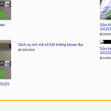
oan
Sửa kh
33122
25/03/
Dịch vụ mở mã số Két không khoan đục
Sửa két
10/01/2019
33122
11/06/
331221