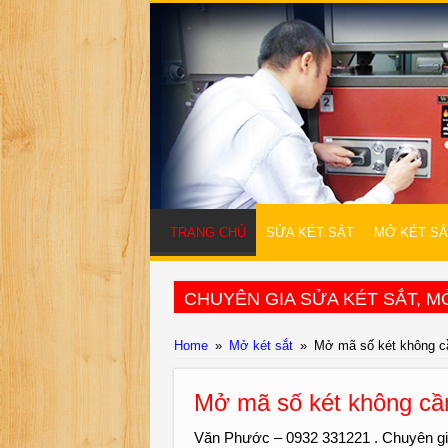
TRANG CHỦ
SỬA KÉT SẮT
MỞ KÉT SẮ
CHUYÊN GIA SỬA KÉT SẮT, MỞ
Home
»
Mở két sắt
»
Mở mã số két không c
Mở mã số két không cầ
Văn Phước – 0932 331221 . Chuyên g