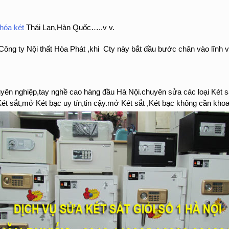
hóa két
Thái Lan,Hàn Quốc…..v v.
Công ty Nội thất Hòa Phát ,khi Cty này bắt đầu bước chân vào lĩnh 
uyên nghiệp,tay nghề cao hàng đầu Hà Nội.chuyên sửa các loại Két sắ
t sắt,mở Két bạc uy tín,tin cậy.mở Két sắt ,Két bạc không cần khoa