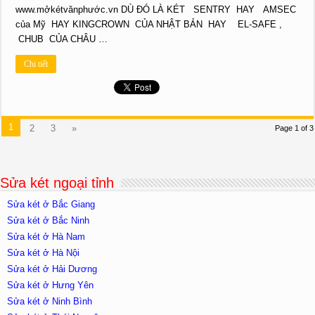
www.mởkétvănphước.vn DÙ ĐÓ LÀ KÉT SENTRY HAY AMSEC
của Mỹ HAY KINGCROWN CỦA NHẬT BẢN HAY EL-SAFE ,
CHUB CỦA CHÂU …
Chi tiết
1
2
3
»
Page 1 of 3
Sửa két ngoại tỉnh
Sửa két ở Bắc Giang
Sửa két ở Bắc Ninh
Sửa két ở Hà Nam
Sửa két ở Hà Nội
Sửa két ở Hải Dương
Sửa két ở Hưng Yên
Sửa két ở Ninh Bình