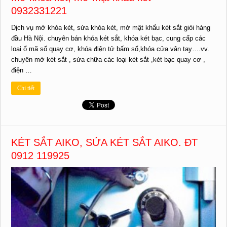
0932331221
Dịch vụ mở khóa két, sửa khóa két, mở mật khẩu két sắt giỏi hàng
đầu Hà Nội. chuyên bán khóa két sắt, khóa két bạc, cung cấp các
loại ổ mã số quay cơ, khóa điện tử bấm số,khóa cửa vân tay….vv.
chuyên mở két sắt , sửa chữa các loại két sắt ,két bạc quay cơ ,
điện …
Chi tiết
KÉT SẮT AIKO, SỬA KÉT SẮT AIKO. ĐT
0912 119925