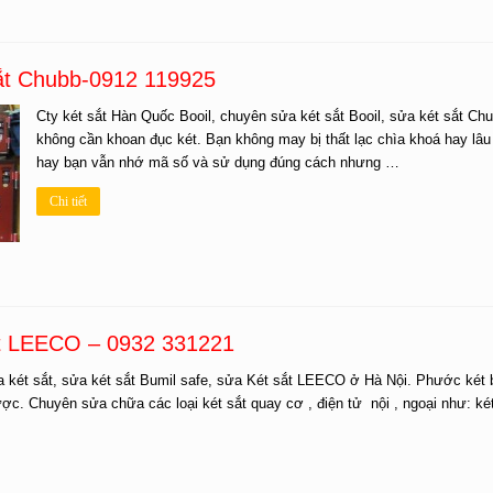
sắt Chubb-0912 119925
Cty két sắt Hàn Quốc Booil, chuyên sửa két sắt Booil, sửa két sắt C
không cần khoan đục két. Bạn không may bị thất lạc chìa khoá hay l
hay bạn vẫn nhớ mã số và sử dụng đúng cách nhưng …
Chi tiết
t LEECO – 0932 331221
ét sắt, sửa két sắt Bumil safe, sửa Két sắt LEECO ở Hà Nội. Phước két 
ợc. Chuyên sửa chữa các loại két sắt quay cơ , điện tử nội , ngoại như: 