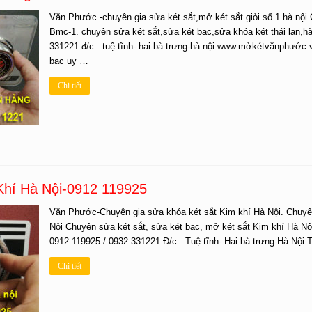
Văn Phước -chuyên gia sửa két sắt,mở két sắt giỏi số 1 hà nội.
Bmc-1. chuyên sửa két sắt,sửa két bạc,sửa khóa két thái lan,hà
331221 đ/c : tuệ tĩnh- hai bà trưng-hà nội www.mởkétvănphước.
bạc uy …
Chi tiết
Khí Hà Nội-0912 119925
Văn Phước-Chuyên gia sửa khóa két sắt Kim khí Hà Nội. Chuyên 
Nội Chuyên sửa két sắt, sửa két bạc, mở két sắt Kim khí Hà Nội
0912 119925 / 0932 331221 Đ/c : Tuệ tĩnh- Hai bà trưng-Hà Nội 
Chi tiết