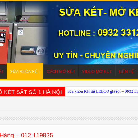
ẮT
SỬA KHÓA KÉT
CÁCH MỞ KÉT
VIDEO MỞ KÉT
LIÊN HỆ
 KÉT SẮT SỐ 1 HÀ NỘI
Sửa khóa Két sắt LEECO giá tốt – 0932 
n Hàng – 012 119925