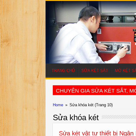
TRANG CHỦ
SỬA KÉT SẮT
MỞ KÉT S
CHUYÊN GIA SỬA KÉT SẮT, MỞ
Home
»
Sửa khóa két
(Trang 10)
Sửa khóa két
Sửa két vật tư thiết bị Ngâ