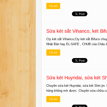
Chi tiết
Sửa két sắt Vihanco, két Bi
Cty két sắt Vihanco,Cty két sắt Bifuco 
Nhật Bản hay EL-SAFE , CHUB của Châu â
Chi tiết
Sửa két Huyndai, sửa két Sh
Chuyên sửa két Huyndai, sửa két Shin jin
hỏng không mở được. Chuyên sửa chữa các l
Chi tiết