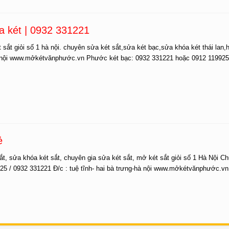
a két | 0932 331221
ắt giỏi số 1 hà nội. chuyên sửa két sắt,sửa két bạc,sửa khóa két thái lan,
-hà nội www.mởkétvănphước.vn Phước két bạc: 0932 331221 hoặc 0912 119925
ẻ
 sửa khóa két sắt, chuyên gia sửa két sắt, mở két sắt giỏi số 1 Hà Nội Ch
9925 / 0932 331221 Đ/c : tuệ tĩnh- hai bà trưng-hà nội www.mởkétvănphước.v