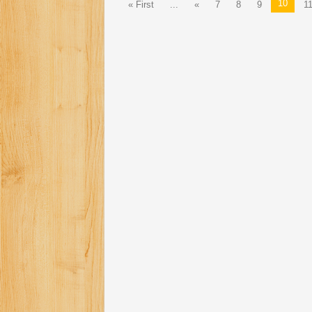
10
« First
...
«
7
8
9
1