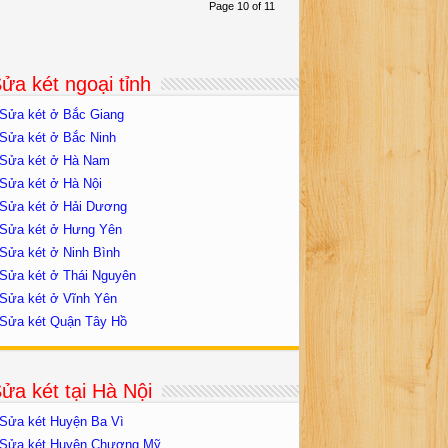
Page 10 of 11
ửa két ngoại tỉnh
Sửa két ở Bắc Giang
Sửa két ở Bắc Ninh
Sửa két ở Hà Nam
Sửa két ở Hà Nội
Sửa két ở Hải Dương
Sửa két ở Hưng Yên
Sửa két ở Ninh Bình
Sửa két ở Thái Nguyên
Sửa két ở Vĩnh Yên
Sửa két Quận Tây Hồ
ửa két tại Hà Nội
Sửa két Huyện Ba Vì
Sửa két Huyện Chương Mỹ