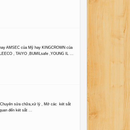
ENTRY hay AMSEC của Mỹ hay KINGCROWN của
 , LEECO , TAIYO ,BUMILsafe ,YOUNG IL …
5 Chuyên sửa chữa,xử lý , Mở các két sắt
quan đến két sắt …