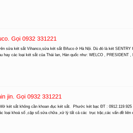
fuco. Gọi 0932 331221
chuyên sửa két sắt Vihanco,sửa két sắt Bifuco ở Hà Nội. Dù đó là két S
u hay các loại két sắt của Thái lan, Hàn quốc như: WELCO , PRESIDENT
in jin. Gọi 0932 331221
. Mở két sắt không cần khoan đục két sắt. Phước két bạc ĐT : 0912.119.92
oại khoá số ,cặp sổ.sửa chữa ,xử lý tất cả các trục trặc,các vấn đề liên 