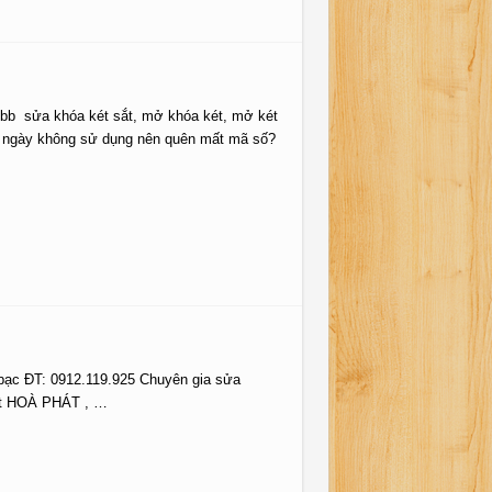
hubb sửa khóa két sắt, mở khóa két, mở két
âu ngày không sử dụng nên quên mất mã số?
bạc ĐT: 0912.119.925 Chuyên gia sửa
két HOÀ PHÁT , …