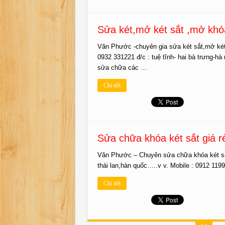
Sửa két,mở két sắt ,mở khó
Văn Phước -chuyên gia sửa két sắt,mở két s
0932 331221 đ/c : tuệ tĩnh- hai bà trưng
sửa chữa các …
Chi tiết
Sửa chữa khóa két sắt giá r
Văn Phước – Chuyên sửa chữa khóa két sắt,
thái lan,hàn quốc…..v v. Mobile : 0912 11
Chi tiết