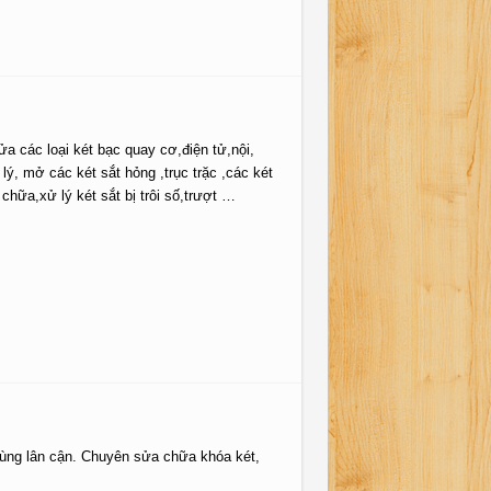
a các loại két bạc quay cơ,điện tử,nội,
, mở các két sắt hỏng ,trục trặc ,các két
,xử lý két sắt bị trôi số,trượt …
ùng lân cận. Chuyên sửa chữa khóa két,