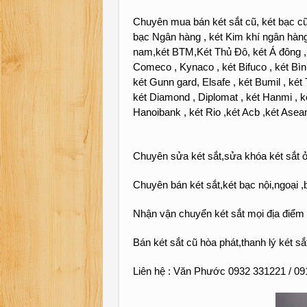
Chuyên mua bán két sắt cũ, két bạc cũ, 
bạc Ngân hàng , két Kim khí ngân hàng
nam,két BTM,Két Thủ Đô, két Á đông , két
Comeco , Kynaco , két Bifuco , két Bìn
két Gunn gard, Elsafe , két Bumil , két 
két Diamond , Diplomat , két Hanmi , két
Hanoibank , két Rio ,két Acb ,két Asea
Chuyên sửa két sắt,sửa khóa két sắt ở
Chuyên bán két sắt,két bạc nội,ngoại ,b
Nhận vận chuyển két sắt mọi địa điểm 
Bán két sắt cũ hòa phát,thanh lý két sắ
Liên hệ : Văn Phước 0932 331221 / 09