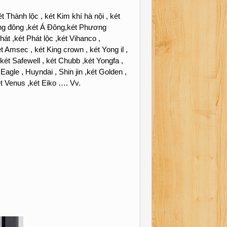
 Thành lộc , két Kim khí hà nội , két
ơng đông ,két Á Đông,két Phương
hát ,két Phát lộc ,két Vihanco ,
Amsec , két King crown , két Yong il ,
 két Safewell , két Chubb ,két Yongfa ,
Eagle , Huyndai , Shin jin ,két Golden ,
, két Venus ,két Eiko …. Vv.