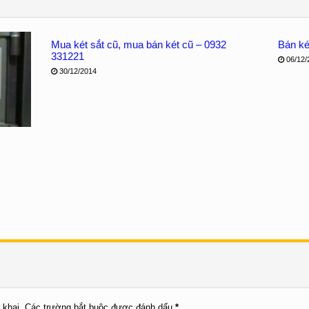
Mua két sắt cũ, mua bán két cũ – 0932
Bán ké
331221
06/12/
30/12/2014
 khai.
Các trường bắt buộc được đánh dấu
*