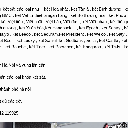
két sắt các loại như : két Hòa phát , két Tân á , két Bình dương , két
 BMC , két Vật tư thiết bị ngân hàng , két Bộ thương mại , két Phư
 Việt tiệp , Việt nhật , Việt hàn, Việt đức , két Việt pháp , két Tiến p
h dương , két Xuân hòa,Két Hanobank… , két Epoch , ket Sentry , két 
Taiyo , két Leeco , két Securam,két President , két Welco , két Saty ,
 Booil , két Lucky , két Sanzil, két Gudbank , Selta , két Castle , két 
n , két Bauche , két Tiger , két Porscher , két Kangaroo , két Truly 
 Hà Nội và vùng lân cận.
án các loại khóa két sắt.
thành phố hà nội
t đủ các cỡ.
12 119925