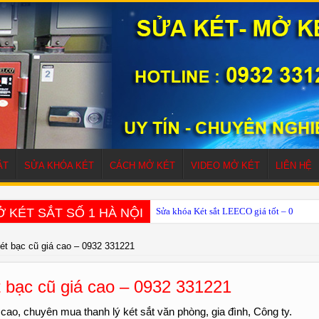
ẮT
SỬA KHÓA KÉT
CÁCH MỞ KÉT
VIDEO MỞ KÉT
LIÊN HỆ
 KÉT SẮT SỐ 1 HÀ NỘI
Sửa khóa Két sắt LEECO giá tốt – 0932 
ét bạc cũ giá cao – 0932 331221
t bạc cũ giá cao – 0932 331221
cao, chuyên mua thanh lý két sắt văn phòng, gia đình, Công ty.