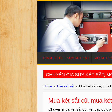
TRANG CHỦ
SỬA KÉT SẮT
MỞ KÉT S
CHUYÊN GIA SỬA KÉT SẮT, MỞ
Home
»
Bán két sắt
»
Mua két sắt cũ, mua k
Mua két sắt cũ, mua ké
Chuyên mua két sắt cũ, két bạc cũ giá 