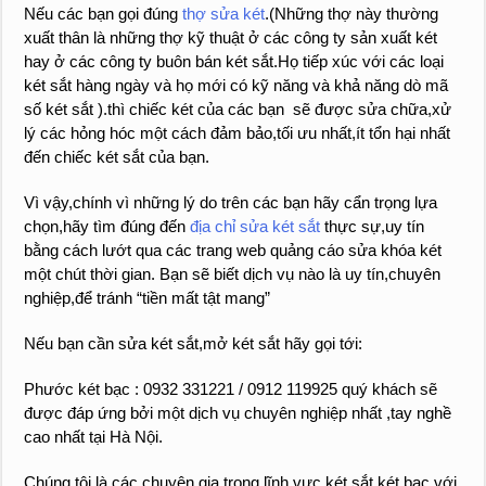
Nếu các bạn gọi đúng
thợ sửa két
.(Những thợ này thường
xuất thân là những thợ kỹ thuật ở các công ty sản xuất két
hay ở các công ty buôn bán két sắt.Họ tiếp xúc với các loại
két sắt hàng ngày và họ mới có kỹ năng và khả năng dò mã
số két sắt ).thì chiếc két của các bạn sẽ được sửa chữa,xử
lý các hỏng hóc một cách đảm bảo,tối ưu nhất,ít tổn hại nhất
đến chiếc két sắt của bạn.
Vì vậy,chính vì những lý do trên các bạn hãy cẩn trọng lựa
chọn,hãy tìm đúng đến
địa chỉ sửa két sắt
thực sự,uy tín
bằng cách lướt qua các trang web quảng cáo sửa khóa két
một chút thời gian. Bạn sẽ biết dịch vụ nào là uy tín,chuyên
nghiệp,để tránh “tiền mất tật mang”
Nếu bạn cần sửa két sắt,mở két sắt hãy gọi tới:
Phước két bạc : 0932 331221 / 0912 119925 quý khách sẽ
được đáp ứng bởi một dịch vụ chuyên nghiệp nhất ,tay nghề
cao nhất tại Hà Nội.
Chúng tôi là các chuyên gia trong lĩnh vực két sắt,két bạc với