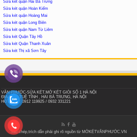
Sửa két quận Hai Bà Trưng
Sửa két quận Hoàn Kiếm
Sửa két quận Hoàng Mai
Sửa két quận Long Biên
Sửa két quận Nam Từ Liêm
Sửa két Quận Tây Hồ
Sửa két Quận Thanh Xuân
Sửa két Thị xã Sơn Tây
VĂN PHƯỚC-SỬA KÉT,MỞ KÉT GIỎI SỐ 1 HÀ NỘI
ĐỊA CHỈ : TUỆ TĨNH , HAI BÀ TRƯNG, HÀ NỘI
HOTLINE : 0912 119925 / 0932 331221
Sao chép,trích dẫn phải ghi rõ nguồn từ MỞKÉTVĂNPHƯỚC.VN