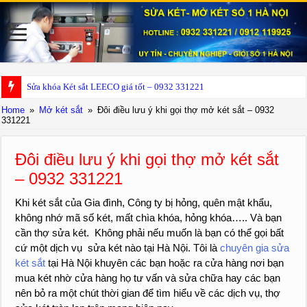
Sửa Két sắ
Home
»
Mở két sắt
»
Đôi điều lưu ý khi gọi thợ mở két sắt – 0932
331221
Đôi điều lưu ý khi gọi thợ mở két sắt
– 0932 331221
Khi két sắt của Gia đình, Công ty bị hỏng, quên mật khẩu,
không nhớ mã số két, mất chìa khóa, hỏng khóa….. Và bạn
cần thợ sửa két. Không phải nếu muốn là bạn có thể gọi bất
cứ một dịch vụ sửa két nào tại Hà Nội. Tôi là
chuyên gia sửa
két sắt
tại Hà Nội khuyên các bạn hoặc ra cửa hàng nơi bạn
mua két nhờ cửa hàng họ tư vấn và sửa chữa hay các bạn
nên bỏ ra một chút thời gian để tìm hiểu về các dịch vụ, thợ