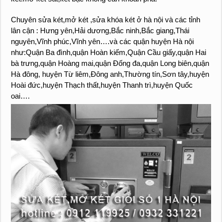
Chuyên sửa két,mở két ,sửa khóa két ở hà nội và các tỉnh
lân cận : Hưng yên,Hải dương,Bắc ninh,Bắc giang,Thái
nguyên,Vĩnh phúc,Vĩnh yên….và các quận huyện Hà nội
như:Quận Ba đình,quận Hoàn kiếm,Quận Cầu giấy,quận Hai
bà trưng,quận Hoàng mai,quận Đống đa,quận Long biên,quận
Hà đông, huyện Từ liêm,Đông anh,Thường tín,Sơn tây,huyện
Hoài đức,huyện Thạch thất,huyện Thanh trì,huyện Quốc
oai….