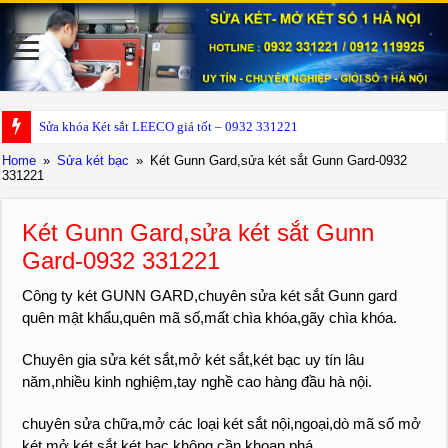
Sửa khóa Két sắt LEECO giá tốt – 0932 331221
Home
»
Sửa két bạc
»
Két Gunn Gard,sửa két sắt Gunn Gard-0932
331221
Két Gunn Gard,sửa két sắt Gunn
Gard-0932 331221
Công ty két GUNN GARD,chuyên sửa két sắt Gunn gard
quên mật khẩu,quên mã số,mất chìa khóa,gãy chìa khóa.
Chuyên gia sửa két sắt,mở két sắt,két bạc uy tín lâu
năm,nhiều kinh nghiệm,tay nghề cao hàng đầu hà nội.
chuyên sửa chữa,mở các loại két sắt nội,ngoại,dò mã số mở
két.mở két sắt,két bạc không cần khoan phá.