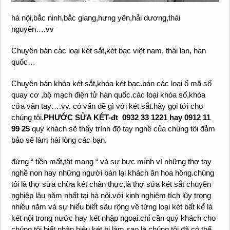
hà nội,bắc ninh,bắc giang,hưng yên,hải dương,thái
nguyên….vv
Chuyên bán các loại két sắt,két bạc việt nam, thái lan, hàn
quốc…
Chuyên bán khóa két sắt,khóa két bạc.bán các loại ổ mã số
quay cơ ,bộ mạch điện tử hàn quốc.các loại khóa số,khóa
cửa vân tay….vv. có vấn đề gì với két sắt.hãy gọi tới cho
chúng tôi.
PHƯỚC SỬA KÉT-đt 0932 33 1221 hay 0912 11
99 25
quý khách sẽ thấy trình độ tay nghề của chúng tôi đảm
bảo sẽ làm hài lòng các bạn.
đừng “ tiền mất,tật mang “ và sự bực mình vì những thợ tay
nghề non hay những người bán lại khách ăn hoa hồng.chúng
tôi là thợ sửa chữa két chân thực,là thợ sửa két sắt chuyên
nghiệp lâu năm nhất tại hà nội.với kinh nghiệm tích lũy trong
nhiều năm và sự hiểu biết sâu rộng về từng loại két bất kể là
két nội trong nước hay két nhập ngoại.chỉ cần quý khách cho
chúng tôi biết nhãn hiệu két,bị làm sao là chúng tôi đã có thể