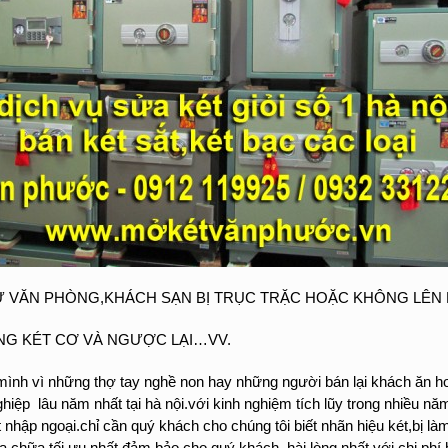
Ử VĂN PHÒNG,KHÁCH SẠN BỊ TRỤC TRẶC HOẶC KHÔNG LÊN
ANG KÉT CƠ VÀ NGƯỢC LẠI…VV.
mình vì những thợ tay nghề non hay những người bán lại khách ăn ho
hiệp lâu năm nhất tại hà nội.với kinh nghiệm tích lũy trong nhiều năm
t nhập ngoại.chỉ cần quý khách cho chúng tôi biết nhãn hiệu két,bị là
hữa tối ưu nhất.đảm bảo cho quý khách hài lòng nhất với chi phí h