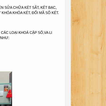
N SỬA CHỮA KÉT SẮT, KÉT BẠC,
 KHÓA KHÓA KÉT, ĐỔI MÃ SỐ KÉT.
ÁC LOẠI KHOÁ CẶP SỐ,VA LI
 NHƯ: