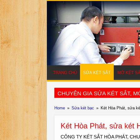
TRANG CHỦ
SỬA KÉT SẮT
MỞ KÉT S
CHUYÊN GIA SỬA KÉT SẮT, MỞ
Home
»
Sửa két bạc
»
Két Hòa Phát, sửa ké
Két Hòa Phát, sửa két 
CÔNG TY KÉT SẮT HÒA PHÁT, CH