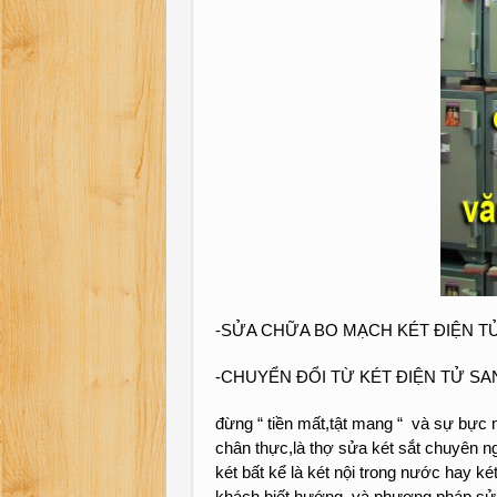
-SỬA CHỮA BO MẠCH KÉT ĐIỆN T
-CHUYỂN ĐỔI TỪ KÉT ĐIỆN TỬ S
đừng “ tiền mất,tật mang “ và sự bực 
chân thực,là thợ sửa két sắt chuyên ng
két bất kể là két nội trong nước hay ké
khách biết hướng và phương pháp sửa c