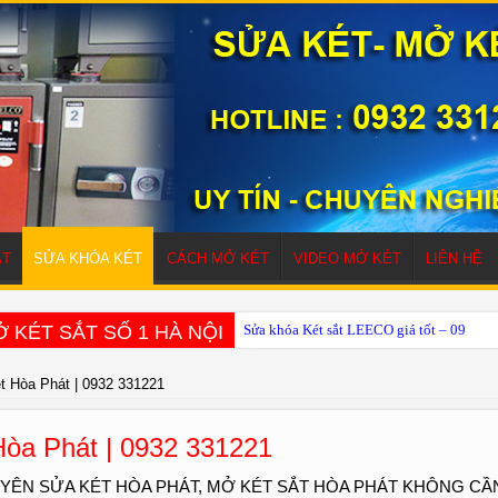
ẮT
SỬA KHÓA KÉT
CÁCH MỞ KÉT
VIDEO MỞ KÉT
LIÊN HỆ
 KÉT SẮT SỐ 1 HÀ NỘI
Sửa khóa Két sắt LEECO giá tốt – 0932 
t Hòa Phát | 0932 331221
Hòa Phát | 0932 331221
UYÊN SỬA KÉT HÒA PHÁT, MỞ KÉT SẮT HÒA PHÁT KHÔNG CẦ