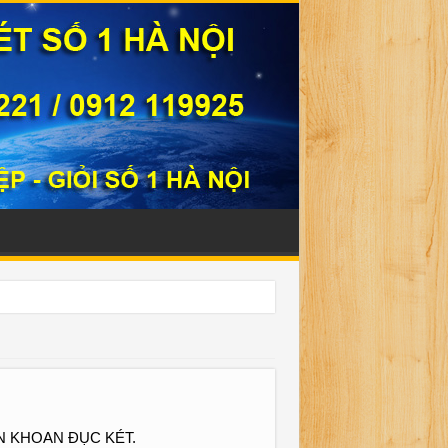
331221
N KHOAN ĐỤC KÉT.