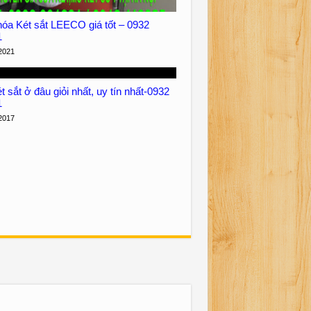
óa Két sắt LEECO giá tốt – 0932
1
2021
 sắt ở đâu giỏi nhất, uy tín nhất-0932
1
2017