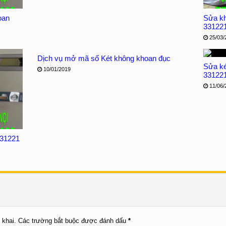
oan
Sửa kh
33122
25/03/
Dịch vụ mở mã số Két không khoan đục
Sửa két
10/01/2019
33122
11/06/
331221
 khai.
Các trường bắt buộc được đánh dấu
*