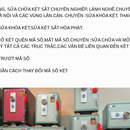
NG, SỬA CHỮA KÉT SẮT CHUYÊN NGHIỆP, LÀNH NGHỀ.CHUYÊ
À NỘI VÀ CÁC VÙNG LÂN CẬN. CHUYÊN :SỬA KHÓA KÉT, THAY
ỬA KHÓA KÉT,SỬA KÉT SẮT HÒA PHÁT.
MỞ KÉT QUÊN MÃ SỐ,MẤT MÃ SỐ.CHUYÊN :SỬA CHỮA VÀ MỞ C
LÝ TẤT CẢ CÁC TRỤC TRẶC,CÁC VẤN ĐỀ LIÊN QUAN ĐẾN KÉT
 TRƯỢT MÃ SỐ
ẪN CÁCH THAY ĐỔI MÃ SỐ KÉT
G