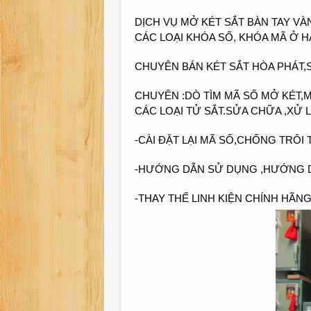
DỊCH VỤ MỞ KÉT SẮT BÀN TAY VÀ
CÁC LOẠI KHÓA SỐ, KHÓA MÃ Ở H
CHUYÊN BÁN KÉT SẮT HÒA PHÁT,S
CHUYÊN :DÒ TÌM MÃ SỐ MỞ KÉT,
CÁC LOẠI TỬ SẮT.SỬA CHỮA ,XỬ 
-CÀI ĐẶT LẠI MÃ SỐ,CHỐNG TRÔI
-HƯỚNG DẪN SỬ DỤNG ,HƯỚNG D
-THAY THẾ LINH KIỆN CHÍNH HÃN