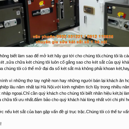
ông biết làm sao để mở két hãy gọi tới cho chúng tôi.chúng tôi là c
ét ,sửa chữa két chúng tôi luôn cố gắng sao cho két sắt của quý khá
ủa chúng tôi có thể mở đại đa số két sắt mà không phải khoan két,ha
mình vì những thợ tay nghề non hay những người bán lại khách ăn ho
hiệp lâu năm nhất tại Hà Nội.với kinh nghiệm tích lũy trong nhiều năm
t nhập ngoại.Chỉ cần quý khách cho chúng tôi biết nhãn hiệu két,bị là
hữa tối ưu nhất.đảm bảo cho quý khách hài lòng nhất với chi phí hợ
ớc nếu két sắt của bạn gặp vấn đề gì trục trặc.Chúng tôi có thể tư 
!