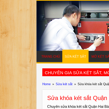
TRANG CHỦ
SỬA KÉT SẮT
MỞ KÉT S
CHUYÊN GIA SỬA KÉT SẮT, MỞ
Home
»
Sửa két sắt
»
Sửa khóa két sắt Quậ
Sửa khóa két sắt Quận
Chuyên sửa khóa két sắt Quận Hai Bà 