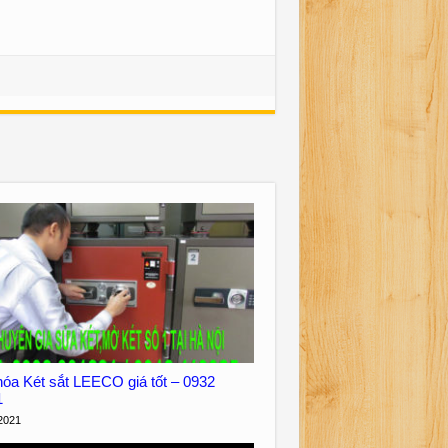
óa Két sắt LEECO giá tốt – 0932
1
2021