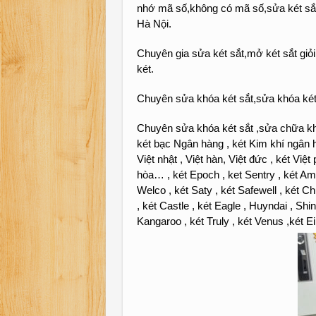
nhớ mã số,không có mã số,sửa két sắt b
Hà Nội.
Chuyên gia sửa két sắt,mở két sắt gi
két.
Chuyên sửa khóa két sắt,sửa khóa ké
Chuyên sửa khóa két sắt ,sửa chữa khó
két bạc Ngân hàng , két Kim khí ngân h
Việt nhật , Việt hàn, Việt đức , két Việ
hòa… , két Epoch , ket Sentry , két Amse
Welco , két Saty , két Safewell , két C
, két Castle , két Eagle , Huyndai , Shi
Kangaroo , két Truly , két Venus ,két