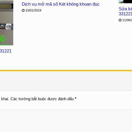
Dịch vụ mở mã số Két không khoan đục
Sửa két
10/01/2019
33122
11/06/
331221
 khai.
Các trường bắt buộc được đánh dấu
*