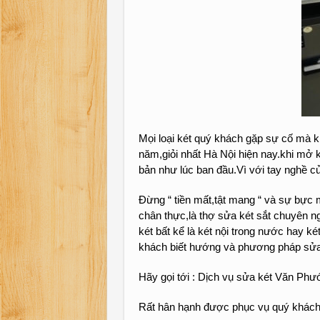
Mọi loại két quý khách gặp sự cố mà kh
năm,giỏi nhất Hà Nội hiện nay.khi mở k
bản như lúc ban đầu.Vì với tay nghề c
Đừng “ tiền mất,tật mang “ và sự bực 
chân thực,là thợ sửa két sắt chuyên ng
két bất kể là két nội trong nước hay ké
khách biết hướng và phương pháp sửa c
Hãy gọi tới : Dịch vụ sửa két Văn Phư
Rất hân hạnh được phục vụ quý khách