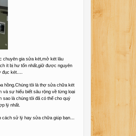
ác chuyên gia sửa két,mở két lâu
ch ít bị hư tổn nhất,giữ được nguyên
y đục két….
a hồng.Chúng tôi là thợ sửa chữa két
 và sự hiểu biết sâu rộng về từng loại
m sao là chúng tôi đã có thể cho quý
p lý nhất.
vấn cách sử lý hay sửa chữa giúp bạn…