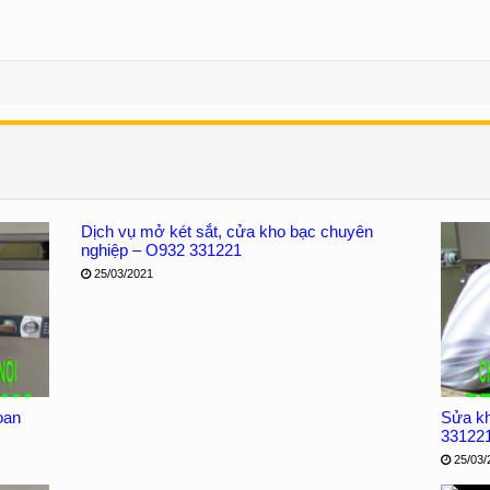
Dịch vụ mở két sắt, cửa kho bạc chuyên
nghiệp – O932 331221
25/03/2021
oan
Sửa kh
33122
25/03/