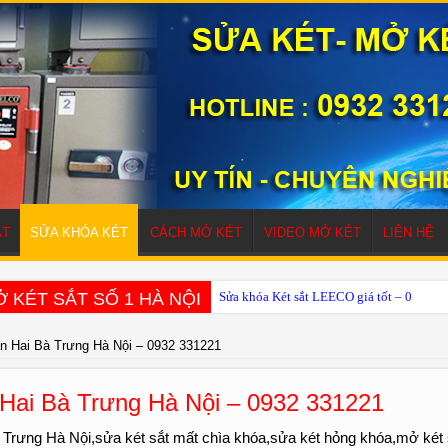
ẮT
SỬA KHÓA KÉT
CÁCH MỞ KÉT
VIDEO MỞ KÉT
LIÊN HỆ
 KÉT SẮT SỐ 1 HÀ NỘI
Sửa khóa Két sắt LEECO giá tốt – 0932 
n Hai Bà Trưng Hà Nội – 0932 331221
 Hai Bà Trưng Hà Nội – 0932 331221
Trưng Hà Nội,sửa két sắt mất chìa khóa,sửa két hỏng khóa,mở két 