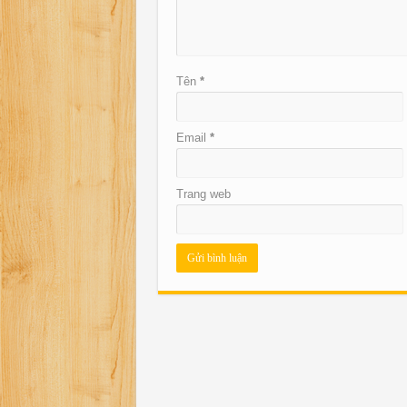
Tên
*
Email
*
Trang web