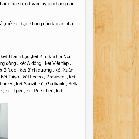
 bấm mã số,két vân tay giỏi hàng đầu
 sắt,mở két bạc không cần khoan phá
két Thành Lộc ,két Kim khí Hà Nội ,
đông , két Á đông , két Việt tiệp ,
két Bifuco , két Bình dương , két Xuân
két Taiyo , két Leeco , President , két
 Lucky , két Sanzil, két Gudbank , Selta
 , két Tiger , két Porscher , két