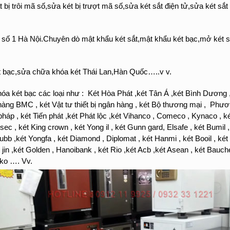
ị trôi mã số,sửa két bị trượt mã số,sửa két sắt điện tử,sửa két sắt
ỏi số 1 Hà Nội.Chuyên dò mật khẩu két sắt,mật khẩu két bạc,mở két
t bạc,sửa chữa khóa két Thái Lan,Hàn Quốc…..v v.
a két bạc các loại như : Két Hòa Phát ,két Tân Á ,két Bình Dương ,
àng BMC , két Vật tư thiết bị ngân hàng , két Bộ thương mại , Phương 
t pháp , két Tiến phát ,két Phát lộc ,két Vihanco , Comeco , Kynaco , 
c , két King crown , két Yong il , két Gunn gard, Elsafe , két Bumil , 
hubb ,két Yongfa , két Diamond , Diplomat , két Hanmi , két Booil , két
n jin ,két Golden , Hanoibank , két Rio ,két Acb ,két Asean , két Bauche
 Eiko …. Vv.