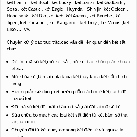
két Hanmi , két Booil , két Lucky , két Sanzil, két Gudbank ,
Selta , két Castle , két Eagle , Huyndai , Shin jin ,két Golden ,
Hanoibank , két Rio ,két Acb ,két Asean , két Bauche , két
Tiger , két Porscher , két Kangaroo , két Truly , két Venus ,két
Eiko …. Vv.
Chuyên xử lý các trục trặc,các vấn đề liên quan đến két sắt
như:
Dò tìm mã số két,mở két sắt ,mở két bạc không cần khoan
phá…
Mở khóa két,làm lại chìa khóa két,thay khóa két sắt chính
hãng
Hướng dẫn sử dụng két,hướng dẫn cách mở két,cách đổi
mã số két
Đổi mã số két,đổi mật khẩu két sắt,cài đặt lại mã số két
Sửa chữa bo mạch các loại két sắt điện tử,két bấm số thái
lan,hàn quốc……
Chuyển đổi từ két quay cơ sang két điện tử và ngược lại
…..vv