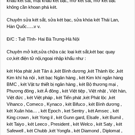
khẩu két sắt, mật khẩu két bạc, mở két sắt, mở két bạc
không cần khoan phá két.
Chuyên sửa két sắt, sửa két bạc, sửa khóa két Thái Lan,
Hàn Quốc…..v v.
Đ/C : Tuệ Tĩnh- Hai Bà Trưng-Hà Nội
Chuyên mở két,sửa chữa các loại két sắt,két bạc quay
cơ,két điện tử nội,ngoại nhập khẩu như :
két Hòa phát ,két Tân á ,két Bình dương ,két Thành lộc ,két
Kim khí hà nội , két bạc Ngân hàng , két Kim khí ngân hàng
BMC , két Vật tư thiết bị ngân hàng , két Bộ thương mại ,
Phương đông , két Á đông , két Việt tiệp , Việt nhật , Việt hàn,
Việt đức , két Việt pháp , két Tiến phát ,két Phát lộc ,két
Vihanco , Comeco , Kynaco , két Bifuco , két Bình dương ,
két Xuân hòa… , két Epoch , ket Sentry , két Amsec , két
King crown , két Yong il , két Gunn gard, Elsafe , két Bumil ,
két Taiyo , két Leeco , President , két Welco , két Saty , két
Safewell , két Chubb ,két Yongfa , két Diamond , Diplomat ,