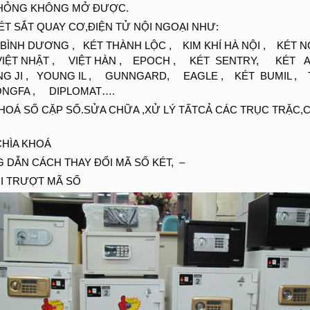
T HỎNG KHÔNG MỞ ĐƯỢC.
T SẮT QUAY CƠ,ĐIỆN TỬ NỘI NGOẠI NHƯ:
ÉT BÌNH DƯƠNG , KÉT THÀNH LỘC , KIM KHÍ HÀ NỘI , KÉ
VIỆT NHẬT , VIỆT HÀN , EPOCH , KÉT SENTRY, KÉT
JI , YOUNG IL , GUNNGARD, EAGLE , KÉT BUMIL , T
ONGFA , DIPLOMAT….
HOÁ SỐ CẶP SỐ.SỬA CHỮA ,XỬ LÝ TẤTCẢ CÁC TRỤC TRẶC,C
CHÌA KHOÁ
DẪN CÁCH THAY ĐỔI MÃ SỐ KÉT, –
RÔI TRƯỢT MÃ SỐ