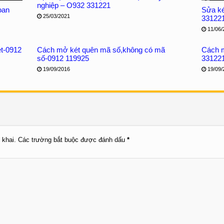
nghiệp – O932 331221
oan
Sửa két
25/03/2021
33122
11/06/
t-0912
Cách mở két quên mã số,không có mã
Cách m
số-0912 119925
33122
19/09/2016
19/09/
 khai.
Các trường bắt buộc được đánh dấu
*