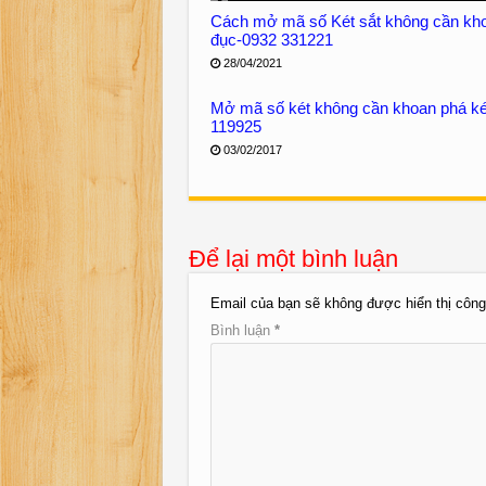
Cách mở mã số Két sắt không cần kh
đục-0932 331221
28/04/2021
Mở mã số két không cần khoan phá ké
119925
03/02/2017
Để lại một bình luận
Email của bạn sẽ không được hiển thị công
Bình luận
*