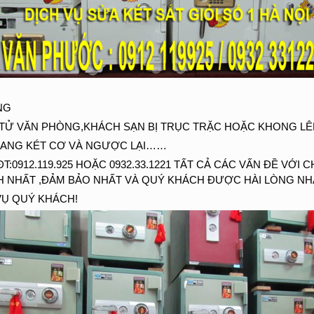
NG
 TỬ VĂN PHÒNG,KHÁCH SẠN BỊ TRỤC TRẶC HOẶC KHONG L
 SANG KÉT CƠ VÀ NGƯỢC LẠI……
:0912.119.925 HOẶC 0932.33.1221 TẤT CẢ CÁC VẤN ĐỀ VỚI 
H NHẤT ,ĐẢM BẢO NHẤT VÀ QUÝ KHÁCH ĐƯỢC HÀI LÒNG NH
Ụ QUÝ KHÁCH!