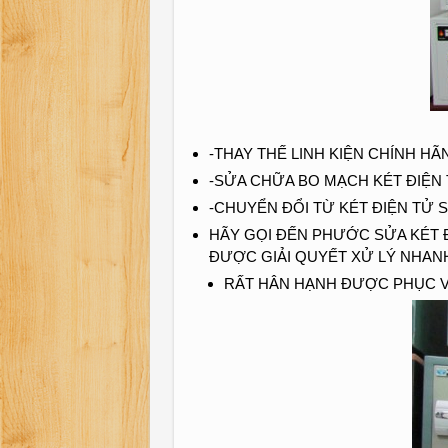
-THAY THẾ LINH KIỆN CHÍNH HÃ
-SỬA CHỮA BO MẠCH KÉT ĐIỆN
-CHUYỂN ĐỔI TỪ KÉT ĐIỆN TỬ
HÃY GỌI ĐẾN PHƯỚC SỬA KÉT ĐT
ĐƯỢC GIẢI QUYẾT XỬ LÝ NHAN
RẤT HÂN HẠNH ĐƯỢC PHỤC V