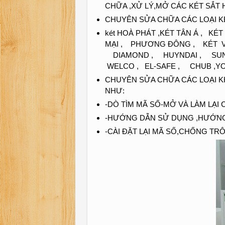
CHỮA ,XỬ LÝ,MỞ CÁC KÉT SẮ
CHUYÊN SỬA CHỮA CÁC LOẠI KÉ
két HOÀ PHÁT ,KÉT TÂN Á , K
MẠI , PHƯƠNG ĐÔNG , KÉT 
DIAMOND , HUYNDAI , SUNG 
WELCO , EL-SAFE , CHUB ,Y
CHUYÊN SỬA CHỮA CÁC LOẠI K
NHƯ:
-DÒ TÌM MÃ SỐ-MỞ VÀ LÀM LẠI 
-HƯỚNG DẪN SỬ DỤNG ,HƯỚNG 
-CÀI ĐẶT LẠI MÃ SỐ,CHỐNG T