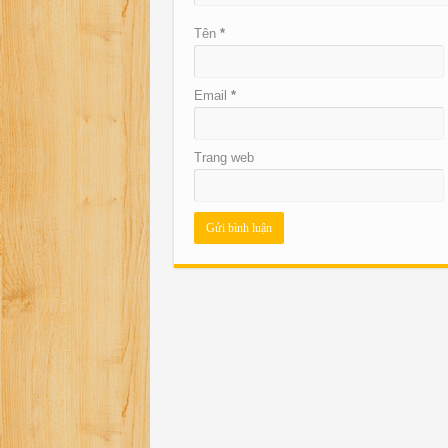
Tên
*
Email
*
Trang web