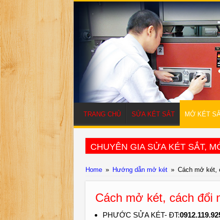
TRANG CHỦ
SỬA KÉT SẮT
MỞ KÉT S
CHUYÊN GIA SỬA KÉT SẮT, MỞ
Home
»
Hướng dẫn mở két
»
Cách mở két, 
Cách mở két, cách đổi 
PHƯỚC SỬA KÉT- ĐT:
0912.119.92