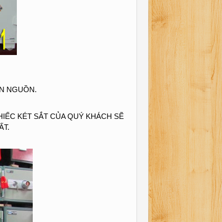
ÊN NGUỒN.
CHIẾC KÉT SẮT CỦA QUÝ KHÁCH SẼ
ẤT.