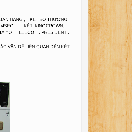
T NGÂN HÀNG , KÉT BỘ THƯƠNG
 AMSEC , KÉT KINGCROWN,
AIYO , LEECO , PRESIDENT ,
ÁC VẤN ĐỀ LIÊN QUAN ĐẾN KÉT