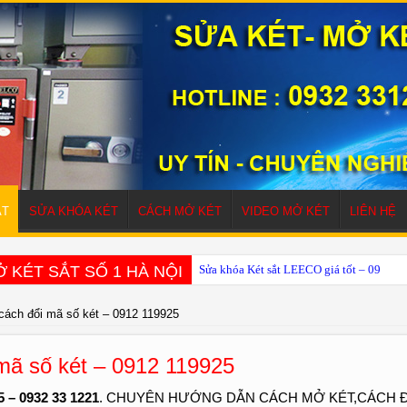
ẮT
SỬA KHÓA KÉT
CÁCH MỞ KÉT
VIDEO MỞ KÉT
LIÊN HỆ
 KÉT SẮT SỐ 1 HÀ NỘI
Sửa khóa Két sắt LEECO giá tốt – 0932 
cách đổi mã số két – 0912 119925
mã số két – 0912 119925
5 – 0932 33 1221
. CHUYÊN HƯỚNG DẪN CÁCH MỞ KÉT,CÁCH Đ