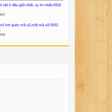
 sắt ở đâu giỏi nhất, uy tín nhất-0932
1
2017
ở két quên mã số,mất mã số-0932
1
2016