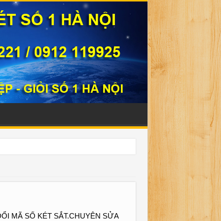
331221
ỔI MÃ SỐ KÉT SẮT.CHUYÊN SỬA