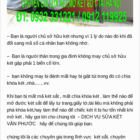
– Bạn là người chủ sở hữu két nhưng vì 1 lý do nào đó khi đã
đổi sang mã số cá nhân bạn không nhớ.
– Bạn là người thân trong gia đình không may chủ sở hửu
két gặp phải 1 biến cố lớn.
– bạn không may bị đánh mất hay bị giật túi trong đó có chìa
khóa két ,nhà……vv.
Khi bạn bị mất mã két sắt , mất chìa khóa két . làm thế nào để
mở đước két sắt để lấy tư trang,giấy tờ,tài liệu mà không phải
phá khóa két,hay làm thế nào để chiếc két ít bị hư tổn nhất khi
mở két . hãy gọi tới cho chúng tôi – DỊCH VỤ SỬA KÉT
VĂN PHƯỚC hãy để chúng tôi giúp bạn.
chúng tôi là các chuyên gia trong lĩnh vực két sắt. chuyên