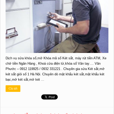
Dịch vụ sửa khóa số,mở Khóa mã số Két sắt, máy rút tiền ATM, Xe
chở tiền Ngân Hàng , Khoá cửa điện tử,khóa số Vân tay…. Văn
Phước – 0912 119925 / 0932 331221 . Chuyên gia sửa Két sắt,mở
két sắt giỏi số 1 Hà Nội. Chuyên dò mật khẩu két sắt,mật khẩu két
bạc,mở két sắt,mở két …
Chi tiết