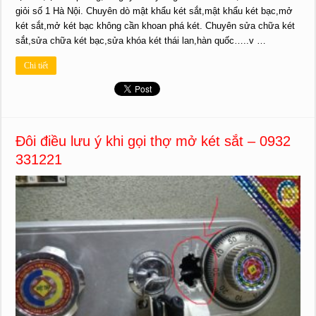
giỏi số 1 Hà Nội. Chuyên dò mật khẩu két sắt,mật khẩu két bạc,mở
két sắt,mở két bạc không cần khoan phá két. Chuyên sửa chữa két
sắt,sửa chữa két bạc,sửa khóa két thái lan,hàn quốc…..v …
Chi tiết
Đôi điều lưu ý khi gọi thợ mở két sắt – 0932
331221