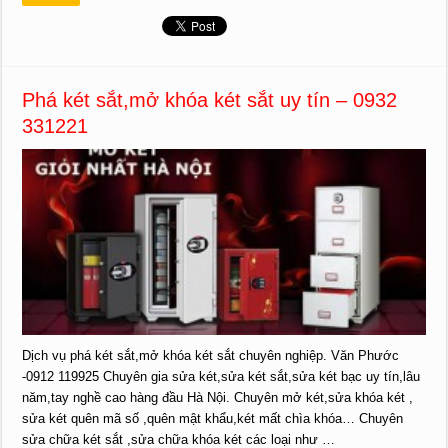
Phá két sắt,mở khóa két sắt uy tín – 0932
331221
Dịch vụ phá két sắt,mở khóa két sắt chuyên nghiệp. Văn Phước
-0912 119925 Chuyên gia sửa két,sửa két sắt,sửa két bạc uy tín,lâu
năm,tay nghề cao hàng đầu Hà Nội. Chuyên mở két,sửa khóa két ,
sửa két quên mã số ,quên mật khẩu,két mất chìa khóa… Chuyên
sửa chữa két sắt ,sửa chữa khóa két các loại như …