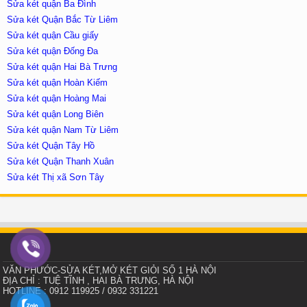
Sửa két quận Ba Đình
Sửa két Quận Bắc Từ Liêm
Sửa két quận Cầu giấy
Sửa két quận Đống Đa
Sửa két quận Hai Bà Trưng
Sửa két quận Hoàn Kiếm
Sửa két quận Hoàng Mai
Sửa két quận Long Biên
Sửa két quận Nam Từ Liêm
Sửa két Quận Tây Hồ
Sửa két Quận Thanh Xuân
Sửa két Thị xã Sơn Tây
VĂN PHƯỚC-SỬA KÉT,MỞ KÉT GIỎI SỐ 1 HÀ NỘI
ĐỊA CHỈ : TUỆ TĨNH , HAI BÀ TRƯNG, HÀ NỘI
HOTLINE : 0912 119925 / 0932 331221