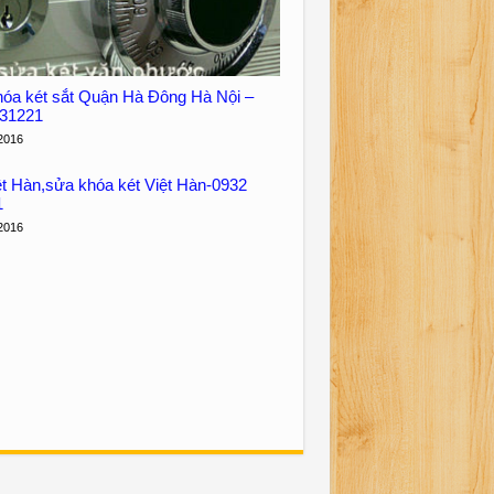
óa két sắt Quận Hà Đông Hà Nội –
331221
2016
ệt Hàn,sửa khóa két Việt Hàn-0932
1
2016