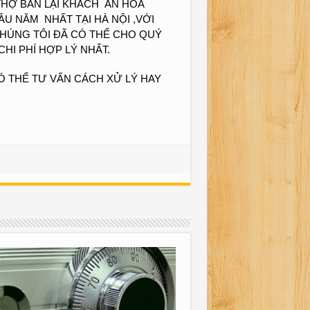
HỢ BÁN LẠI KHÁCH ĂN HOA
U NĂM NHẤT TẠI HÀ NỘI ,VỚI
 CHÚNG TÔI ĐÃ CÓ THỂ CHO QUÝ
I PHÍ HỢP LÝ NHẤT.
Ó THỂ TƯ
VẤN CÁCH XỬ LÝ HAY