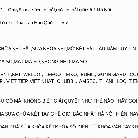
– Chuyên gia sửa két sắt,mở két sắt giỏi số 1 Hà Nội.
hóa két Thái Lan,Hàn Quốc…..v v.
A KÉT SẮT,SỬA KHÓA KÉT,MỞ KÉT SẮT LÂU NĂM , UY TÍN , 
MÃ SỐ,MẤT MÃ SỐ,KHÔNG NHỚ MÃ SỐ.
T ,KÉT WELCO , LEECO , EIKO, BUMIL, GUNN GARD , COH
ÁP , VIỆT TIỆP, VIỆT NHẬT, CHUBB , AMSEC, THÀNH LỘC, TI
SỰ CỐ MÀ KHÔNG BIẾT GIẢI QUYẾT NHƯ THẾ NÀO , HÃY GỌI
 SỬA CHỮA KÉT TAY GHỀ GIỎI BẬC NHẤT HÀ NỘI HIÊN NAY
N PHÁ,SỬA KHÓA KÉT,KHÓA SỐ ĐIỆN TỬ,KHÓA VÂN TAY,K