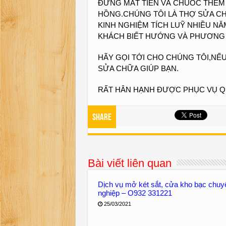
ĐỪNG MẤT TIỀN VÀ CHUỐC THÊM
HỒNG.CHÚNG TÔI LÀ THỢ SỬA CH
KINH NGHIỆM TÍCH LUỸ NHIỀU NĂ
KHÁCH BIẾT HƯỚNG VÀ PHƯƠNG P
HÃY GỌI TỚI CHO CHÚNG TÔI,NẾU
SỬA CHỮA GIÚP BẠN.
RẤT HÂN HẠNH ĐƯỢC PHỤC VỤ 
Share
Bài viết liên quan
Dịch vụ mở két sắt, cửa kho bạc chuy
nghiệp – O932 331221
25/03/2021