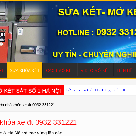
ẮT
SỬA KHÓA KÉT
CÁCH MỞ KÉT
VIDEO MỞ KÉT
LIÊN HỆ
 KÉT SẮT SỐ 1 HÀ NỘI
Sửa khóa Két sắt LEECO giá tốt – 0932 
óa nhà,khóa xe.đt 0932 331221
khóa xe.đt 0932 331221
 ở Hà Nội và các vùng lân cận.