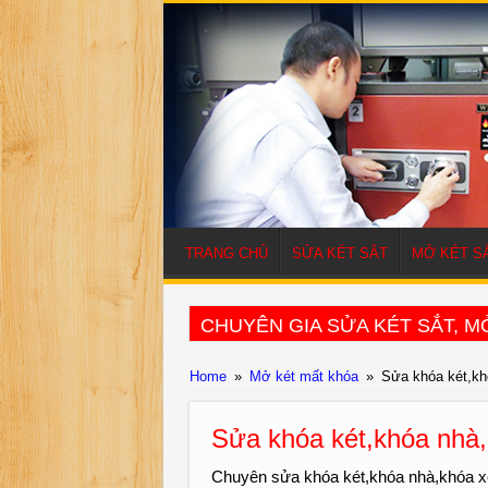
TRANG CHỦ
SỬA KÉT SẮT
MỞ KÉT S
CHUYÊN GIA SỬA KÉT SẮT, MỞ
Home
»
Mở két mất khóa
»
Sửa khóa két,kh
Sửa khóa két,khóa nhà,
Chuyên sửa khóa két,khóa nhà,khóa xe