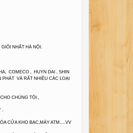
GIỎI NHẤT HÀ NỘI.
A, COMECO , HUYN DAI , SHIN
ẾN PHÁT VÀ RẤT NHIỀU CÁC LOẠI
 CHO CHÚNG TÔI ,
 .
HÓA CỬA KHO BẠC,MÁY ATM….VV