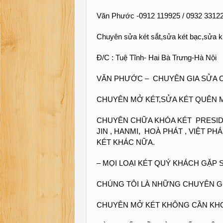
Văn Phước -0912 119925 / 0932 331221 
Chuyên sửa két sắt,sửa két bạc,sửa k
Đ/C : Tuệ Tĩnh- Hai Bà Trưng-Hà Nội
VĂN PHƯỚC – CHUYÊN GIA SỬA CHỮ
CHUYÊN MỞ KÉT,SỬA KÉT QUÊN 
CHUYÊN CHỮA KHÓA KÉT PRESIDEN
JIN , HANMI, HOÀ PHÁT , VIỆT PH
KÉT KHÁC NỮA.
– MỌI LOẠI KÉT QUÝ KHÁCH GẶP 
CHÚNG TÔI LÀ NHỮNG CHUYÊN GIA
CHUYÊN MỞ KÉT KHÔNG CẦN KHOA