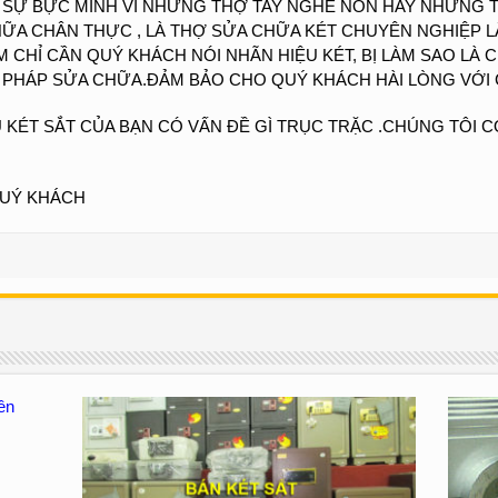
 SỰ BỰC MÌNH VÌ NHỮNG THỢ TAY NGHỀ NON HAY NHỮNG T
ỮA CHÂN THỰC , LÀ THỢ SỬA CHỮA KÉT CHUYÊN NGHIỆP LÂ
M CHỈ CẦN QUÝ KHÁCH NÓI NHÃN HIỆU KÉT, BỊ LÀM SAO LÀ
HÁP SỬA CHỮA.ĐẢM BẢO CHO QUÝ KHÁCH HÀI LÒNG VỚI CH
 KÉT SẮT CỦA BẠN CÓ VẤN ĐỀ GÌ TRỤC TRẶC .CHÚNG TÔI C
QUÝ KHÁCH
ên