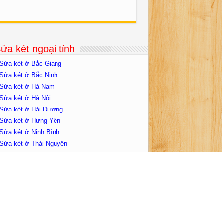
ửa két ngoại tỉnh
Sửa két ở Bắc Giang
Sửa két ở Bắc Ninh
Sửa két ở Hà Nam
Sửa két ở Hà Nội
Sửa két ở Hải Dương
Sửa két ở Hưng Yên
Sửa két ở Ninh Bình
Sửa két ở Thái Nguyên
Sửa két ở Vĩnh Yên
Sửa két Quận Tây Hồ
ửa két tại Hà Nội
Sửa két Huyện Ba Vì